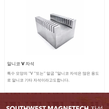
알니코 V 자석
특수 모양의 ''V ''또는'' 말굽 ''알니코 자석은 많은 용도
로 알니코 기타 자석이라고도합니다.
SOUTHWEST MAGNETECH 자석