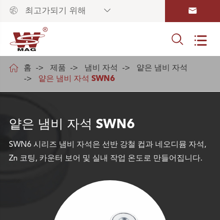



최고가되기 위해



홈
제품
냄비 자석
얕은 냄비 자석
얕은 냄비 자석 SWN6
얕은 냄비 자석 SWN6
SWN6 시리즈 냄비 자석은 선반 강철 컵과 네오디뮴 자석,
Zn 코팅, 카운터 보어 및 실내 작업 온도로 만들어집니다.