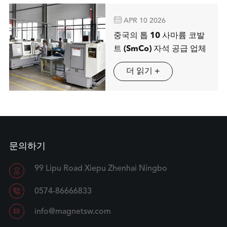

APR 10 2026
중국의 톱 10 사마륨 코발
트 (SmCo) 자석 공급 업체
더 읽기 +
문의하기
99 Lipu Road Xiepu Zhenhai Ningbo


0574-86666833

info@magnetsw.com