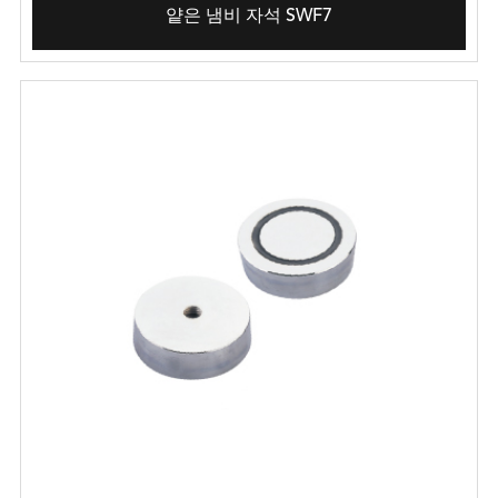
얕은 냄비 자석 SWF7