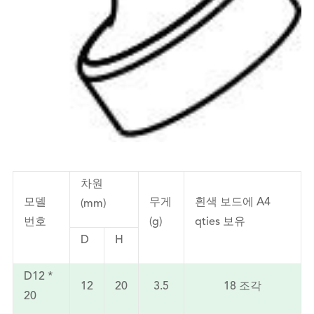
차원
모델
무게
흰색 보드에 A4
(mm)
번호
(g)
qties 보유
D
H
D12 *
12
20
3.5
18 조각
20