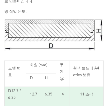
로 만들어집니다.
방 작업 온도.
무
차원 (mm)
모델 번
흰색 보드에 A4
게
호
qties 보유
D
H
(g)
D12.7 *
12.7
6.35
4
11 조각
6.35