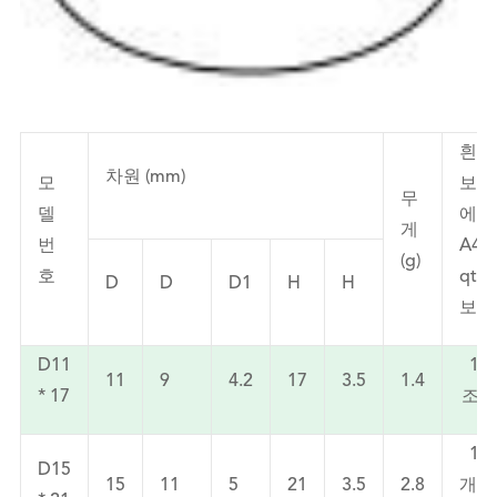
흰색
차원 (mm)
모
보드
무
델
에
게
번
A4
(g)
호
qtie
D
D
D1
H
H
보유
D11
11
11
9
4.2
17
3.5
1.4
* 17
조각
15
D15
15
11
5
21
3.5
2.8
개 