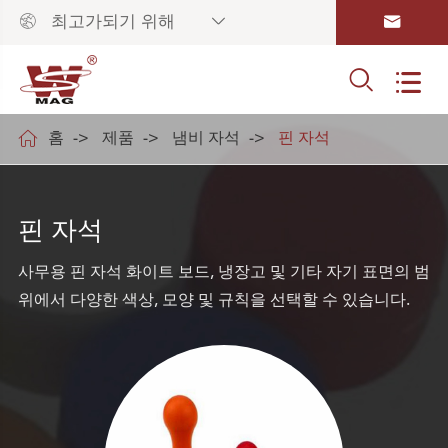



최고가되기 위해



홈
제품
냄비 자석
핀 자석
핀 자석
사무용 핀 자석 화이트 보드, 냉장고 및 기타 자기 표면의 범
위에서 다양한 색상, 모양 및 규칙을 선택할 수 있습니다.