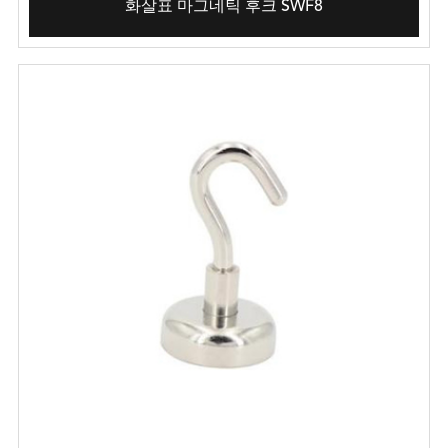
화살표 마그네틱 후크 SWF8