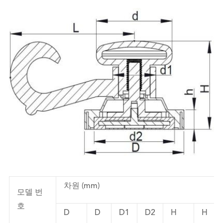
차원 (mm)
모델 번
호
D
D
D1
D2
H
H