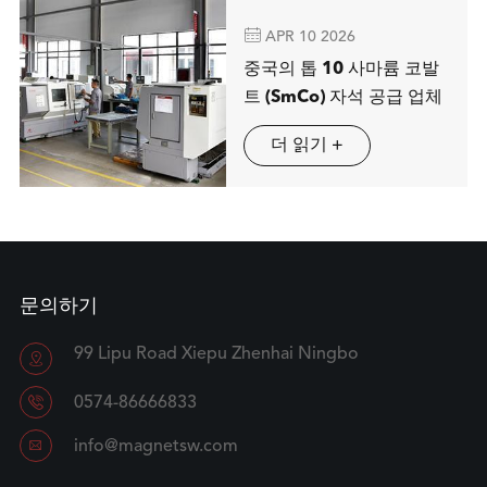

APR 10 2026
중국의 톱 10 사마륨 코발
트 (SmCo) 자석 공급 업체
더 읽기 +
문의하기
99 Lipu Road Xiepu Zhenhai Ningbo


0574-86666833

info@magnetsw.com