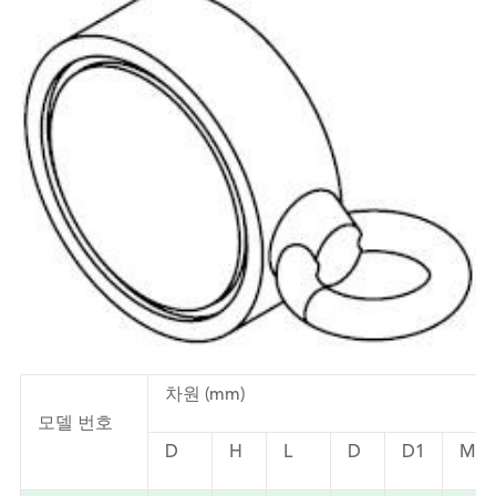
차원 (mm)
모델 번호
D
H
L
D
D1
M