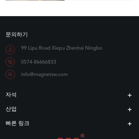
문의하기
99 Lipu Road Xiepu Zhenhai Ningbo


0574-86666833

info@magnetsw.com
자석
산업
빠른 링크