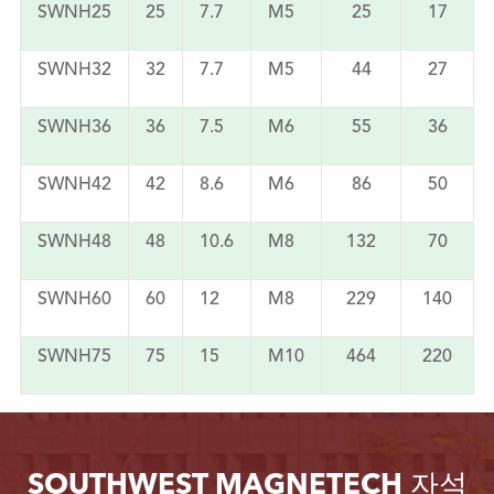
SWNH25
25
7.7
M5
25
17
SWNH32
32
7.7
M5
44
27
SWNH36
36
7.5
M6
55
36
SWNH42
42
8.6
M6
86
50
SWNH48
48
10.6
M8
132
70
SWNH60
60
12
M8
229
140
SWNH75
75
15
M10
464
220
SOUTHWEST MAGNETECH 자석