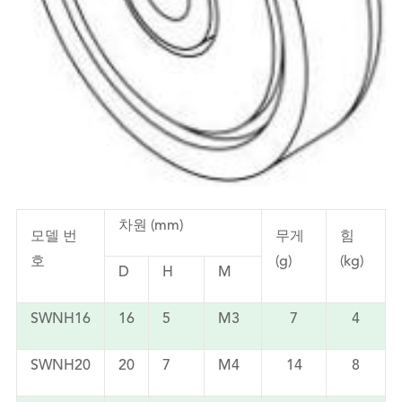
차원 (mm)
모델 번
무게
힘
호
(g)
(kg)
D
H
M
SWNH16
16
5
M3
7
4
SWNH20
20
7
M4
14
8