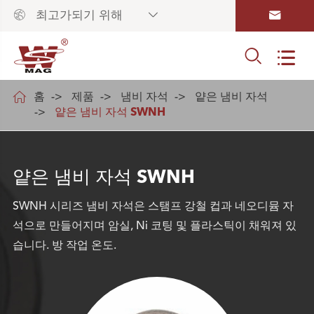



최고가되기 위해



홈
제품
냄비 자석
얕은 냄비 자석
얕은 냄비 자석 SWNH
얕은 냄비 자석 SWNH
SWNH 시리즈 냄비 자석은 스탬프 강철 컵과 네오디뮴 자
석으로 만들어지며 암실, Ni 코팅 및 플라스틱이 채워져 있
습니다. 방 작업 온도.