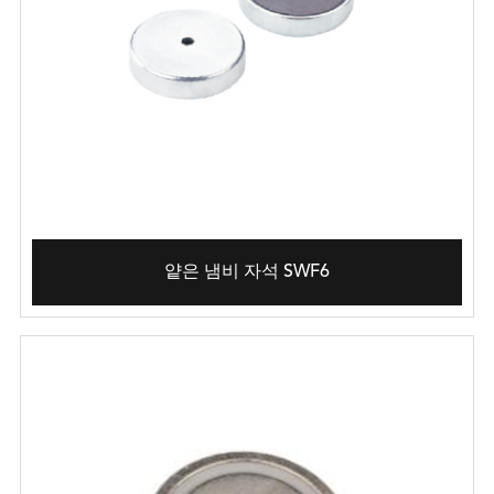
얕은 냄비 자석 SWF6