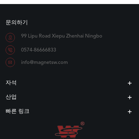
문의하기
99 Lipu Road Xiepu Zhenhai Ningbo


0574-86666833

info@magnetsw.com
자석
산업
빠른 링크