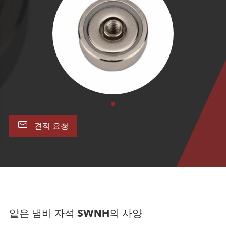

견적 요청
얕은 냄비 자석 SWNH의 사양