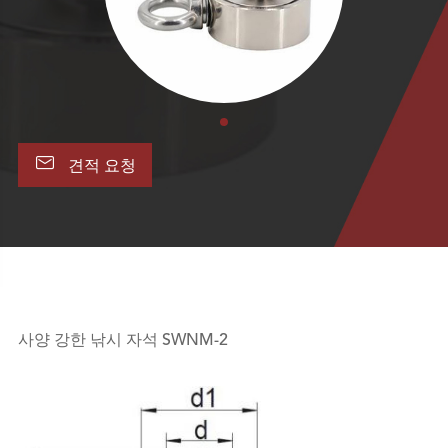

견적 요청
사양 강한 낚시 자석 SWNM-2