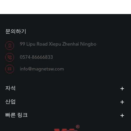
문의하기
99 Lipu Road Xiepu Zhenhai Ningbo


0574-86666833

info@magnetsw.com
자석
산업
빠른 링크