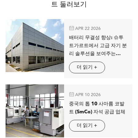
트 둘러보기

APR 22 2026
배터리 무결성 향상: 슈투
트가르트에서 고급 자기 분
리 솔루션을 보여주는
MAG SPRING
더 읽기 +

APR 10 2026
중국의 톱 10 사마륨 코발
트 (SmCo) 자석 공급 업체
더 읽기 +