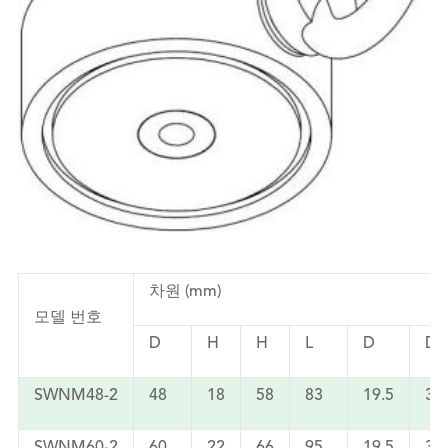
차원 (mm)
모델 번호
D
H
H
L
D
D1
SWNM48-2
48
18
58
83
19.5
35