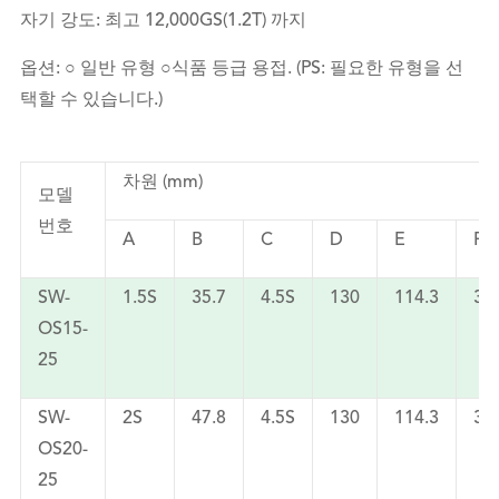
자기 강도: 최고 12,000GS(1.2T) 까지
옵션: ○ 일반 유형 ○식품 등급 용접. (PS: 필요한 유형을 선
택할 수 있습니다.)
차원 (mm)
모델
번호
A
B
C
D
E
F
SW-
1.5S
35.7
4.5S
130
114.3
33
OS15-
25
SW-
2S
47.8
4.5S
130
114.3
33
OS20-
25