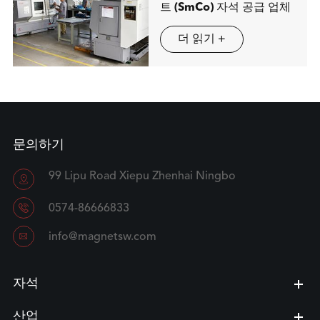
트 (SmCo) 자석 공급 업체
더 읽기 +
문의하기
99 Lipu Road Xiepu Zhenhai Ningbo


0574-86666833

info@magnetsw.com
자석
산업