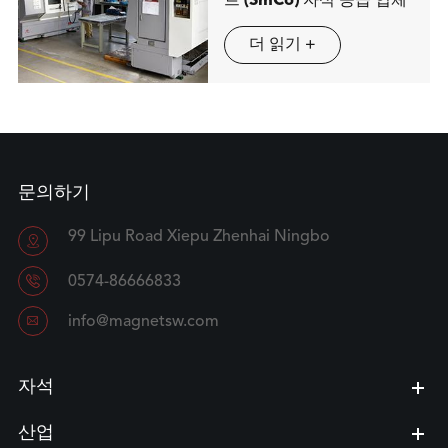
트 (SmCo) 자석 공급 업체
더 읽기 +
문의하기
99 Lipu Road Xiepu Zhenhai Ningbo


0574-86666833

info@magnetsw.com
자석
산업