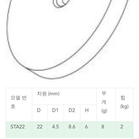
무
차원 (mm)
모델 번
힘
게
호
(kg)
D
D1
D2
H
(g)
STA22
22
4.5
8.6
6
8
2