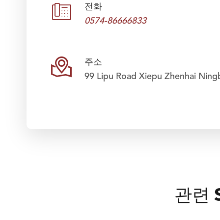

전화
0574-86666833

주소
99 Lipu Road Xiepu Zhenhai Ning
관련 S