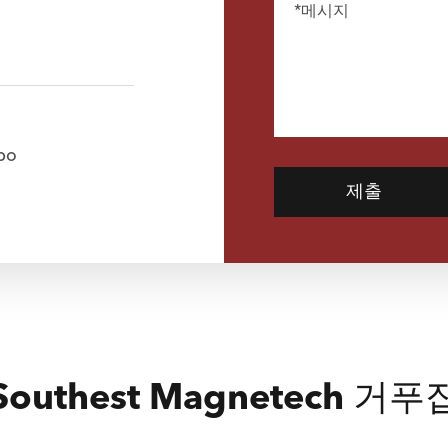
bo
제출
outhest Magnetech 거