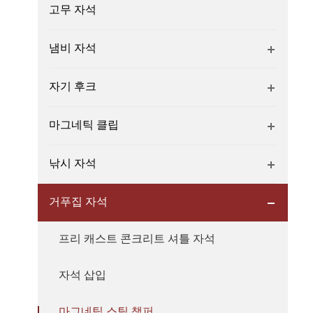
고무 자석
냄비 자석
자기 후크
마그네틱 클립
낚시 자석
거푸집 자석
프리 캐스트 콘크리트 셔틀 자석
자석 삽입
마그네틱 스틸 챔퍼