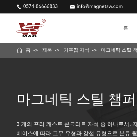

0574-86666833

info@magnetsw.com
홈

홈
제품
거푸집 자석
마그네틱 스틸 
마그네틱 스틸 챔퍼
3 개의 프리 캐스트 콘크리트 자석 중 하나로서, 
베이스에 따라 고무 유형과 강철 유형으로 분류 될